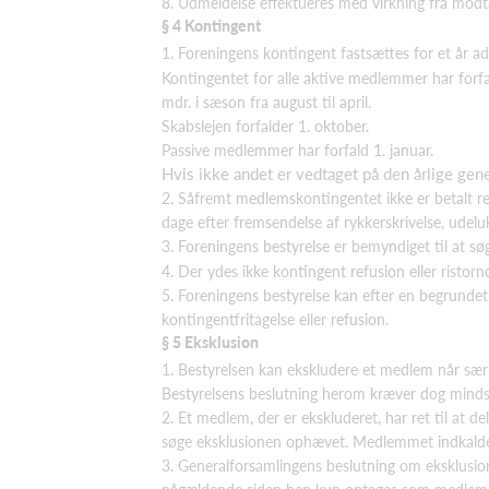
8. Udmeldelse effektueres med virkning fra modtag
§ 4 Kontingent
1. Foreningens kontingent fastsættes for et år a
Kontingentet for alle aktive medlemmer har forfal
mdr. i sæson fra august til april.
Skabslejen forfalder 1. oktober.
Passive medlemmer har forfald 1. januar.
Hvis ikke andet er vedtaget på den årlige gen
2. Såfremt medlemskontingentet ikke er betalt ret
dage efter fremsendelse af rykkerskrivelse, udeluk
3. Foreningens bestyrelse er bemyndiget til at sø
4. Der ydes ikke kontingent refusion eller ristor
5. Foreningens bestyrelse kan efter en begrundet s
kontingentfritagelse eller refusion.
§ 5 Eksklusion
1. Bestyrelsen kan ekskludere et medlem når særli
Bestyrelsens beslutning herom kræver dog mindst
2. Et medlem, der er ekskluderet, har ret til at
søge eksklusionen ophævet. Medlemmet indkaldes 
3. Generalforsamlingens beslutning om eksklusi