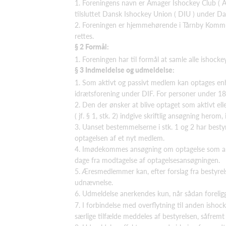
1. Foreningens navn er Amager Ishockey Club ( AI
tilsluttet Dansk Ishockey Union ( DIU ) under D
2. Foreningen er hjemmehørende i Tårnby Kommun
rettes.
§ 2 Formål:
1. Foreningen har til formål at samle alle ishocke
§ 3 Indmeldelse og udmeldelse:
1. Som aktivt og passivt medlem kan optages enhv
idrætsforening under DIF. For personer under 18 
2. Den der ønsker at blive optaget som aktivt elle
( jf. § 1, stk. 2) indgive skriftlig ansøgning he
3. Uanset bestemmelserne i stk. 1 og 2 har bestyr
optagelsen af et nyt medlem.
4. Imødekommes ansøgning om optagelse som akt
dage fra modtagelse af optagelsesansøgningen.
5. Æresmedlemmer kan, efter forslag fra bestyrel
udnævnelse.
6. Udmeldelse anerkendes kun, når sådan foreligger 
7. I forbindelse med overflytning til anden ishock
særlige tilfælde meddeles af bestyrelsen, såfrem