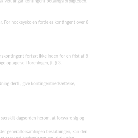
å vidt angår kontingent betalingsforpligtelsen.
uar. For hockeyskolen fordeles kontingent over 8
skontingent fortsat ikke inden for en frist af 8
e optagelse i foreningen, jf. § 3.
dning dertil, give kontingentnedsættelse,
 særskilt dagsorden herom, at forsvare sig og
der generalforsamlingen beslutningen, kan den