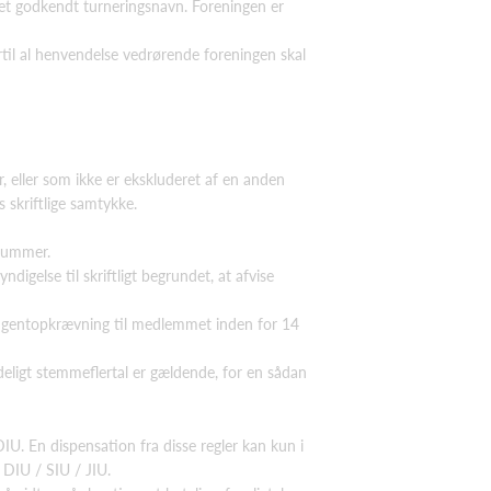
det godkendt turneringsnavn. Foreningen er
il al henvendelse vedrørende foreningen skal
, eller som ikke er ekskluderet af en anden
 skriftlige samtykke.
nnummer.
igelse til skriftligt begrundet, at afvise
ngentopkrævning til medlemmet inden for 14
eligt stemmeflertal er gældende, for en sådan
DIU. En dispensation fra disse regler kan kun i
 DIU / SIU / JIU.