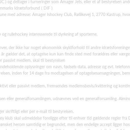
C ) og deltager i turneringer som Amager Jets, eller et af bestyrelsen an
anmarks Idrætsforbund ( DIF )
e med adresse: Amager Ishockey Club, Røllikevej 1, 2770 Kastrup, hvort
y og rullehockey interesserede til dyrkning af sporterne.
er, der ikke har noget økonomisk skyldforhold til andre idrætsforeninger
år gælder det, at optagelse kun kan finde sted med forældres eller værges
r passivt medlem, skal til bestyrelsen
rom, indeholdende oplysninger om navn, fødsels-data, adresse og evt. telefo
elsen, inden for 14 dage fra modtagelsen af optagelsesansøgningen, bemynd
ivt eller passivt medlem, fremsendes medlemsbevis/kvittering og konti
sen eller generalforsamlingen, udnævnes ved en generalforsamling. Almind
skriftligt eller per e-mail til bestyrelsen.
ey klub skal udmeldelse foreligge efter til enhver tid gældende regler fra 
t ønsket herom samtidig er begrundet, men den endelige accept ligger hos