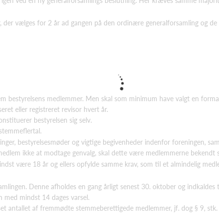
gen ved en ny generalforsamlings beslutning. Her kræves samme majorit
, der vælges for 2 år ad gangen på den ordinære generalforsamling og de
llem bestyrelsens medlemmer. Men skal som minimum have valgt en forman
ret eller registreret revisor hvert år.
konstituerer bestyrelsen sig selv.
 stemmeflertal.
linger, bestyrelsesmøder og vigtige begivenheder indenfor foreningen, s
smedlem ikke at modtage genvalg, skal dette være medlemmerne bekendt s
mindst være 18 år og ellers opfylde samme krav, som til et almindelig medle
amlingen. Denne afholdes en gang årligt senest 30. oktober og indkaldes
en med mindst 14 dages varsel.
et antallet af fremmødte stemmeberettigede medlemmer, jf. dog § 9, stk. 