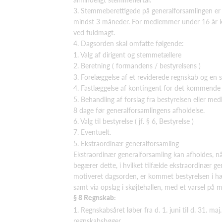
3. Stemmeberettigede på generalforsamlingen er e
mindst 3 måneder. For medlemmer under 16 år k
ved fuldmagt.
4. Dagsorden skal omfatte følgende:
1. Valg af dirigent og stemmetællere
2. Beretning ( formandens / bestyrelsens )
3. Forelæggelse af et reviderede regnskab og en 
4. Fastlæggelse af kontingent for det kommende
5. Behandling af forslag fra bestyrelsen eller m
8 dage før generalforsamlingens afholdelse.
6. Valg til bestyrelse ( jf. § 6, Bestyrelse )
7. Eventuelt.
5. Ekstraordinær generalforsamling
Ekstraordinær generalforsamling kan afholdes, nå
begærer dette, i hvilket tilfælde ekstraordinær g
motiveret dagsorden, er kommet bestyrelsen i h
samt via opslag i skøjtehallen, med et varsel på 
§ 8 Regnskab:
1. Regnskabsåret løber fra d. 1. juni til d. 31. m
regnskabsbøger.