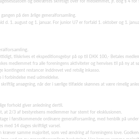
elsesdatoen og bekræftes skriftligt over for medlemmet, jf. dog § 4 for s
d gangen på den årlige generalforsamling.
d d. 1. august og 1. januar. For junior U7 er forfald 1. oktober og 1. jan
eralforsamling.
tidigt, tilskrives et ekspeditionsgebyr på op til DKK 100,- Betales medlem
kes medlemmet fra alle foreningens aktiviteter og henvises til på ny at søg
ge kontingent restancer inddrevet ved retslig inkasso.
no i forbindelse med udmeldelse.
kriftlig ansøgning, når der i særlige tilfælde skønnes at være rimelig anle
ge forhold giver anledning dertil.
, at 2/3 af bestyrelsens medlemmer har stemt for eksklusionen.
 deltage i førstkommende ordinære generalforsamling, med henblik på under
med 14 dages skriftligt varsel.
on kræver samme majoritet, som ved ændring af foreningens love. Godken