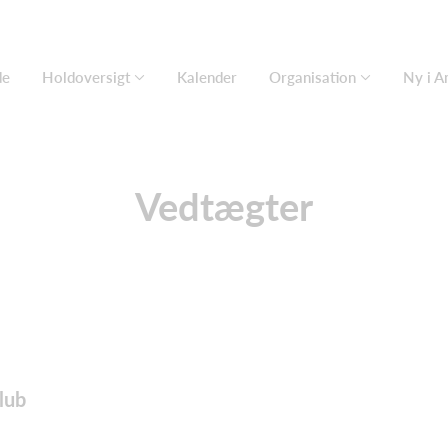
de
Holdoversigt
Kalender
Organisation
Ny i A
Vedtægter
lub