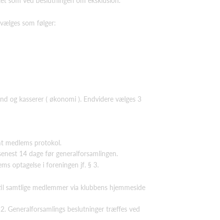
et som ved beslutningen om eksklusion.
 vælges som følger:
d og kasserer ( økonomi ). Endvidere vælges 3
amt medlems protokol.
enest 14 dage før generalforsamlingen.
ms optagelse i foreningen jf. § 3.
 til samtlige medlemmer via klubbens hjemmeside
2. Generalforsamlings beslutninger træffes ved