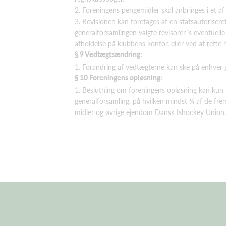
2. Foreningens pengemidler skal anbringes i et af
3. Revisionen kan foretages af en statsautorisere
generalforsamlingen valgte revisorer´s eventuell
afholdelse på klubbens kontor, eller ved at rette
§ 9 Vedtægtsændring:
1. Forandring af vedtægterne kan ske på enhver g
§ 10 Foreningens opløsning:
1. Beslutning om foreningens opløsning kan kun t
generalforsamling, på hvilken mindst ¾ af de fr
midler og øvrige ejendom Dansk Ishockey Union.