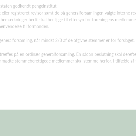
 staten godkendt pengeinstitut.
t eller registreret revisor samt de på generalforsamlingen valgte interne r
e bemærkninger hertil skal henligge til eftersyn for foreningens medlemm
 henvendelse til formanden.
eneralforsamling, når mindst 2/3 af de afgivne stemmer er for forslaget.
ræffes på en ordinær generalforsamling. En sådan beslutning skal dereft
emmødte stemmeberettigede medlemmer skal stemme herfor. I tilfælde af f