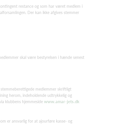
i kontingent restance og som har været medlem i
lforsamlingen. Der kan ikke afgives stemmer
a medlemmer skal være bestyrelsen i hænde senest
de stemmeberettigede medlemmer skriftligt
modning herom, indeholdende udtrykkelig og
www.amar-jets.dk
 via klubbens hjemmeside
som er ansvarlig for at ajourføre kasse- og