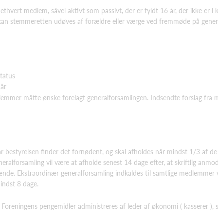
thvert medlem, såvel aktivt som passivt, der er fyldt 16 år, der ikke er 
an stemmeretten udøves af forældre eller værge ved fremmøde på genera
status
 år
edlemmer måtte ønske forelagt generalforsamlingen. Indsendte forslag fr
r bestyrelsen finder det fornødent, og skal afholdes når mindst 1/3 af 
eneralforsamling vil være at afholde senest 14 dage efter, at skriftlig an
ænde. Ekstraordinær generalforsamling indkaldes til samtlige medlemmer
mindst 8 dage.
aj. Foreningens pengemidler administreres af leder af økonomi ( kasserer ), 