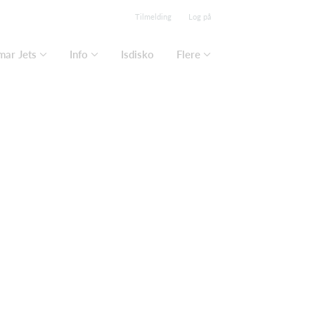
Tilmelding
Log på
mar Jets
Info
Isdisko
Flere