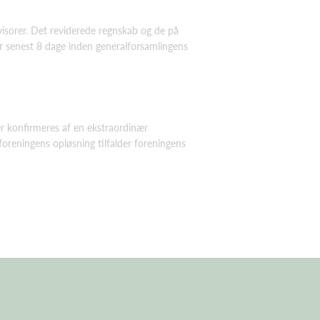
evisorer. Det reviderede regnskab og de på
er senest 8 dage inden generalforsamlingens
er konfirmeres af en ekstraordinær
oreningens opløsning tilfalder foreningens