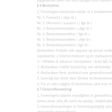
pågældende siden hen kun optages som medlem i
§ 6 Bestyrelse:
1. Foreningens bestyrelse består af 6 medlemmer
Nr. 1. Formand ( ulige år )
Nr. 2. Økonomi ( kasserer ) ( lige år )
Nr. 3. Bestyrelsesmedlem ( ulige år )
Nr. 4. Bestyrelsesmedlem ( lige år )
Nr. 5. Bestyrelsesmedlem ( ulige år )
Nr. 6. Bestyrelsesmedlem ( lige år)
Bestyrelsen fordeler selv opgaver og ansvar me
suppleanter, 2 interne revisorer og en statsautorise
2. I tilfælde af vakance i bestyrelsen i årets løb, 
3. Bestyrelsen træffer beslutning ved almindeligt
4. Bestyrelsen fører protokol over generalforsam
5. Genvalg kan finde sted. Ønsker et bestyrelse
6. For at være valgbar til bestyrelsen, skal man 
§ 7 Generalforsamling:
1. Foreningens højeste myndighed er generalfors
www.amar-jets.dk
samt via opslag i skøjtehall
2. Generalforsamlingen er beslutningsdygtig uans
almindeligt stemmeflertal.