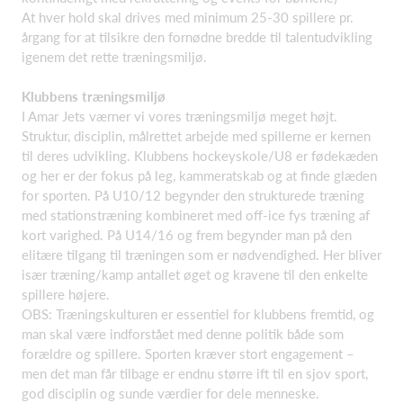
At hver hold skal drives med minimum 25-30 spillere pr.
årgang for at tilsikre den fornødne bredde til talentudvikling
igenem det rette træningsmiljø.
Klubbens træningsmiljø
I Amar Jets værner vi vores træningsmiljø meget højt.
Struktur, disciplin, målrettet arbejde med spillerne er kernen
til deres udvikling. Klubbens hockeyskole/U8 er fødekæden
og her er der fokus på leg, kammeratskab og at finde glæden
for sporten. På U10/12 begynder den strukturede træning
med stationstræning kombineret med off-ice fys træning af
kort varighed. På U14/16 og frem begynder man på den
elitære tilgang til træningen som er nødvendighed. Her bliver
især træning/kamp antallet øget og kravene til den enkelte
spillere højere.
OBS: Træningskulturen er essentiel for klubbens fremtid, og
man skal være indforstået med denne politik både som
forældre og spillere. Sporten kræver stort engagement –
men det man får tilbage er endnu større ift til en sjov sport,
god disciplin og sunde værdier for dele menneske.