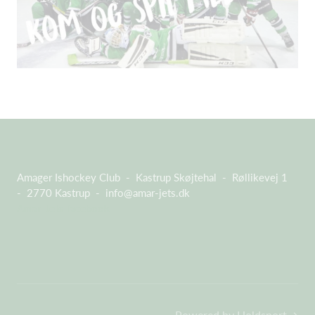
Amager Ishockey Club - Kastrup Skøjtehal - Røllikevej 1
- 2770 Kastrup -
info@amar-jets.dk
Amar Jets facebook
Powered by Holdsport