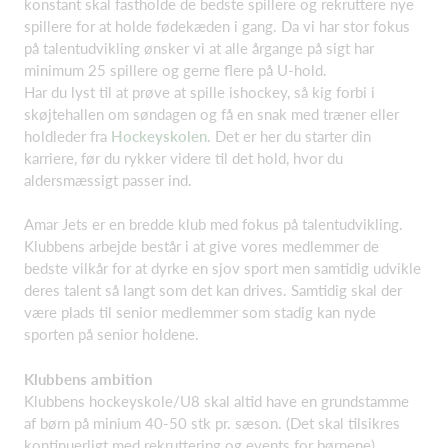
konstant skal fastholde de bedste spillere og rekruttere nye
spillere for at holde fødekæden i gang. Da vi har stor fokus
på talentudvikling ønsker vi at alle årgange på sigt har
minimum 25 spillere og gerne flere på U-hold.
Har du lyst til at prøve at spille ishockey, så kig forbi i
skøjtehallen om søndagen og få en snak med træner eller
holdleder fra
Hockeyskolen
. Det er her du starter din
karriere, før du rykker videre til det hold, hvor du
aldersmæssigt passer ind.
Amar Jets er en bredde klub med fokus på talentudvikling.
Klubbens arbejde består i at give vores medlemmer de
bedste vilkår for at dyrke en sjov sport men samtidig udvikle
deres talent så langt som det kan drives. Samtidig skal der
være plads til senior medlemmer som stadig kan nyde
sporten på senior holdene.
Klubbens ambition
Klubbens hockeyskole/U8 skal altid have en grundstamme
af børn på minium 40-50 stk pr. sæson. (Det skal tilsikres
kontinuerligt med rekruttering og events for børnene)