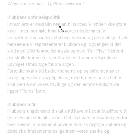
Winners never quit – Quitters never win!
Klubbens opførselspolitik
I Amar Jets er disciplin nøglen til succes. Vi stiller ikke store
krav – men normale krav for vores medlemmer. Vi
respekterer hinnanden, klubben, lederne og de frivillige. I alle
henseende vi repræsenterer klubben og logoet gør vi det
altid med 100 % arbejdsindsats og med “Fair Play”. Såfremt
der skulle komme et særtilfælde vil trænere/disciplinær
udvalget straks tage fat om sagen.
Forældre skal altid bakke trænerne op og såfremt man er
uenig tages der en saglig dialog med træner/sportschef. Vi
skal værne om vores frivillige og den enorme indsats de
ligger i “jeres” børn.
Klubbens mål
Klubbens ungdomshold skal altid have målet at kvalificere til
de relevante slutspils serier. Det skal være målsætningen for
hver sæson. Vi ønsker at udvikle teknisk dygtige spillere og
dette skal implementeres igennem vores stærke og