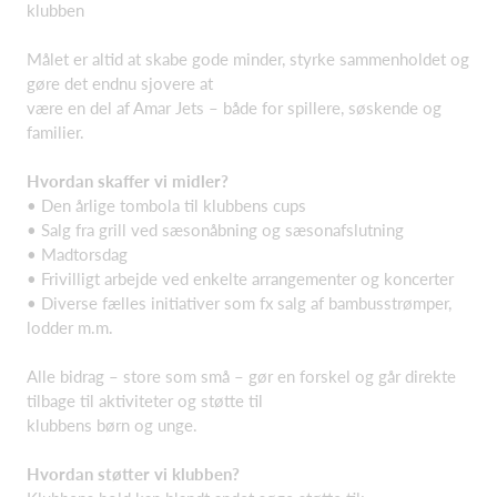
klubben
Målet er altid at skabe gode minder, styrke sammenholdet og
gøre det endnu sjovere at
være en del af Amar Jets – både for spillere, søskende og
familier.
Hvordan skaffer vi midler?
• Den årlige tombola til klubbens cups
• Salg fra grill ved sæsonåbning og sæsonafslutning
• Madtorsdag
• Frivilligt arbejde ved enkelte arrangementer og koncerter
• Diverse fælles initiativer som fx salg af bambusstrømper,
lodder m.m.
Alle bidrag – store som små – gør en forskel og går direkte
tilbage til aktiviteter og støtte til
klubbens børn og unge.
Hvordan støtter vi klubben?