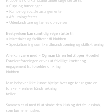
Klubbens hold kan blandt andet søge støtte til:
• Cups og turneringer
• Kampe og sociale arrangementer
• Afslutningsfester
• Udenlandsture og fælles oplevelser
Bestyrelsen kan samtidig søge støtte til:
• Materialer og faciliteter til klubben
• Specialtræning som fx målmandstræning og skills-træning
Alle kan være med – Og man får en fed Zipper Hoodie!
Forældreforeningen drives af frivillige kræfter og
engagement fra forældre omkring
klubben.
Man behøver ikke kunne hjælpe hver uge for at gøre en
forskel – enhver håndsrækning
tæller.
Sammen er vi med til at skabe den klub og det fællesskab,
som børnene husker.