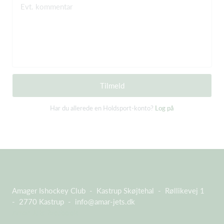
Evt. kommentar
Tilmeld
Har du allerede en Holdsport-konto?
Log på
Amager Ishockey Club - Kastrup Skøjtehal - Røllikevej 1
- 2770 Kastrup -
info@amar-jets.dk
Amar Jets facebook