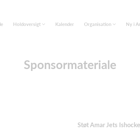
de
Holdoversigt
Kalender
Organisation
Ny i A
Sponsormateriale
Støt Amar Jets Ishoc