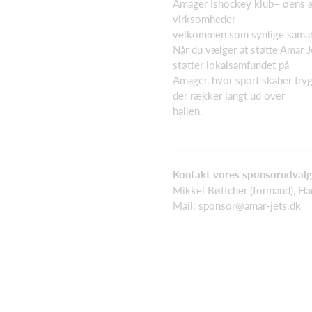
Amager Ishockey klub– øens æ
virksomheder
velkommen som synlige samarb
Når du vælger at støtte Amar J
støtter lokalsamfundet på
Amager, hvor sport skaber tryg
der rækker langt ud over
hallen.
Kontakt vores sponsorudval
Mikkel Bøttcher (formand), Ha
Mail:
sponsor@amar-jets.dk