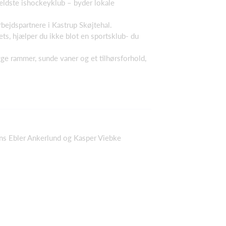
ldste ishockeyklub – byder lokale
ejdspartnere i Kastrup Skøjtehal.
ets, hjælper du ikke blot en sportsklub- du
ge rammer, sunde vaner og et tilhørsforhold,
g
ns Ebler Ankerlund og Kasper Viebke