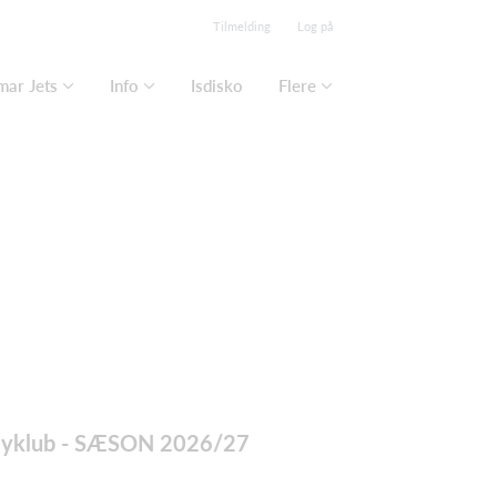
Tilmelding
Log på
mar Jets
Info
Isdisko
Flere
keyklub - SÆSON 2026/27