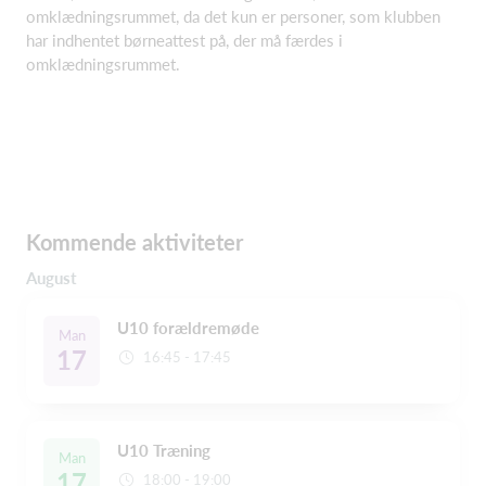
omklædningsrummet, da det kun er personer, som klubben
har indhentet børneattest på, der må færdes i
omklædningsrummet.
Kommende aktiviteter
August
U10 forældremøde
Man
17
16:45 - 17:45
U10 Træning
Man
17
18:00 - 19:00