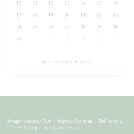
10
11
12
13
14
15
16
17
18
19
20
21
22
23
24
25
26
27
28
29
30
31
1
2
3
4
5
6
Ingen aktiviteter denne dag
Amager Ishockey Club - Kastrup Skøjtehal - Røllikevej 1
- 2770 Kastrup -
info@amar-jets.dk
Amar Jets facebook