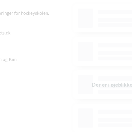
ninger for hockeyskolen,
ts.dk
an og Kim
Der er i øjeblikk