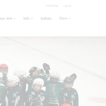
Tilmelding
Log på
mar Jets
Info
Isdisko
Flere