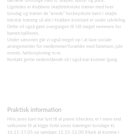
børnene fortrolige med is, skøjter, udstyr og puck.
Ligeledes er klubbens skøjtetekniske træner med hver
torsdag og træner de “øvede” hockeyskole børn i skøjte
teknisk træning så alle i klubben konstant er under udvikling.
Dette vil også gøre overgangen til U8 meget nemmere for
barnet/spilleren.
Under sæsonen går vi også meget op i at lave sociale
arrangementer for medlemmer/forældre med fastelavn, jule
events, fællesspisning m.m.
Kontakt gerne nedenstående så I også kan komme igang.
Praktisk information
Hvis jeres barn har lyst til at prøve ishockey, er I mere end
velkomne til at kigge forbi vores træninger torsdage kl.
16.15-17.05 og søndage 11.15-12.00 (Husk at komme i