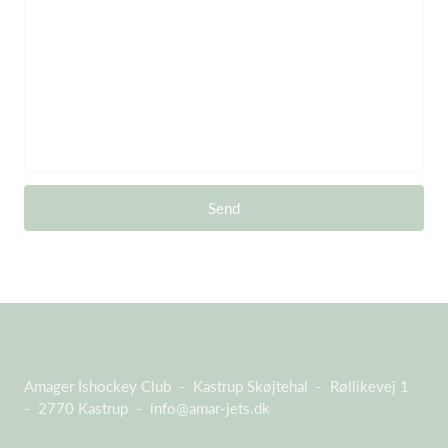
Send
Amager Ishockey Club - Kastrup Skøjtehal - Røllikevej 1
- 2770 Kastrup -
info@amar-jets.dk
Amar Jets facebook