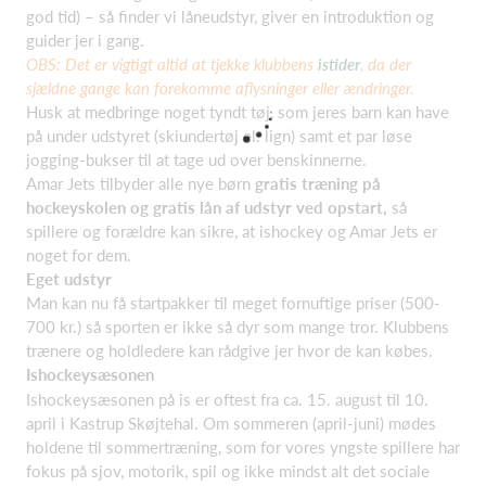
god tid) – så finder vi låneudstyr, giver en introduktion og
guider jer i gang.
OBS: Det er vigtigt altid at tjekke klubbens
istider
, da der
sjældne gange kan forekomme aflysninger eller ændringer.
Husk at medbringe noget tyndt tøj, som jeres barn kan have
på under udstyret (skiundertøj el. lign) samt et par løse
jogging-bukser til at tage ud over benskinnerne.
Amar Jets tilbyder alle nye børn
gratis træning på
hockeyskolen og gratis lån af udstyr ved opstart,
så
spillere og forældre kan sikre, at ishockey og Amar Jets er
noget for dem.
Eget udstyr
Man kan nu få startpakker til meget fornuftige priser (500-
700 kr.) så sporten er ikke så dyr som mange tror. Klubbens
trænere og holdledere kan rådgive jer hvor de kan købes.
Ishockeysæsonen
Ishockeysæsonen på is er oftest fra ca. 15. august til 10.
april i Kastrup Skøjtehal. Om sommeren (april-juni) mødes
holdene til sommertræning, som for vores yngste spillere har
fokus på sjov, motorik, spil og ikke mindst alt det sociale