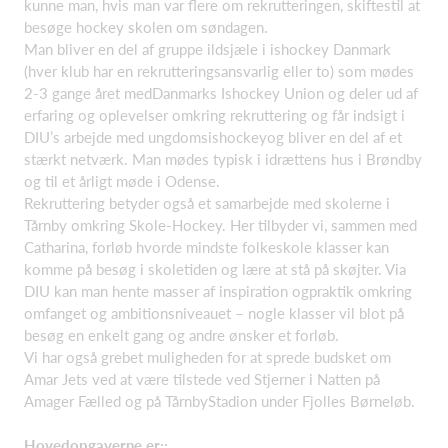
kunne man, hvis man var flere om rekrutteringen, skiftestil at
besøge hockey skolen om søndagen.​
Man bliver en del af gruppe ildsjæle i ishockey Danmark
(hver klub har en rekrutteringsansvarlig eller to) som mødes
2-3 gange året medDanmarks Ishockey Union og deler ud af
erfaring og oplevelser omkring rekruttering og får indsigt i
DIU’s arbejde med ungdomsishockeyog bliver en del af et
stærkt netværk. Man mødes typisk i idrættens hus i Brøndby
og til et årligt møde i Odense.​
Rekruttering betyder også et samarbejde med skolerne i
Tårnby omkring Skole-Hockey. Her tilbyder vi, sammen med
Catharina, forløb hvorde mindste folkeskole klasser kan
komme på besøg i skoletiden og lære at stå på skøjter. Via
DIU kan man hente masser af inspiration ogpraktik omkring
omfanget og ambitionsniveauet – nogle klasser vil blot på
besøg en enkelt gang og andre ønsker et forløb.​
Vi har også grebet muligheden for at sprede budsket om
Amar Jets ved at være tilstede ved Stjerner i Natten på
Amager Fælled og på TårnbyStadion under Fjolles Børneløb.​
Hovedopgaverne er;: