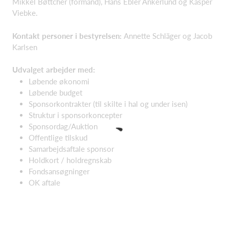
Mikkel Bøttcher (formand), Hans Ebler Ankerlund og Kasper
Viebke.
Kontakt personer i bestyrelsen:
Annette Schläger og Jacob
Karlsen
Udvalget arbejder med:
Løbende økonomi​
Løbende budget​
Sponsorkontrakter (til skilte i hal og under isen)​
Struktur i spons​orkoncepter
Sponsordag/Auktion​
Offentlige tilskud​
Samarbejdsaftale sponsor​
Holdkort / holdregnskab​
Fondsansøgninger​
OK aftale