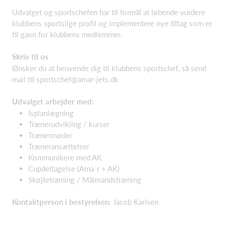
Udvalget og sportschefen har til formål at løbende vurdere
klubbens sportslige profil og implementere nye tiltag som er
til gavn for klubbens medlemmer.
Skriv til os
Ønsker du at henvende dig til klubbens sportschef, så send
mail til
sportschef@amar-jets.dk
Udvalget arbejder med:
Isplanlægning​
Trænerudvikling / kurser​
Trænermøder​
Træneransættelser​
Kommunikere med AK​
Cupdeltagelse (Ama´r + AK)​
Skøjtetræning / Målmandstræning
Kontaktperson i bestyrelsen:
Jacob Karlsen